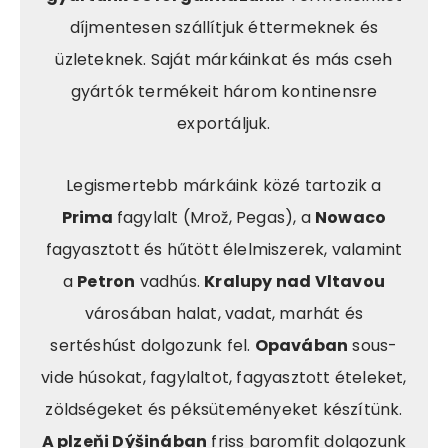
díjmentesen szállítjuk éttermeknek és
üzleteknek. Saját márkáinkat és más cseh
gyártók termékeit három kontinensre
exportáljuk.
Legismertebb márkáink közé tartozik a
Prima
fagylalt (Mrož, Pegas), a
Nowaco
fagyasztott és hűtött élelmiszerek, valamint
a
Petron
vadhús.
Kralupy nad Vltavou
városában halat, vadat, marhát és
sertéshúst dolgozunk fel.
Opavában
sous-
vide húsokat, fagylaltot, fagyasztott ételeket,
zöldségeket és péksüteményeket készítünk.
A plzeňi Dýšinában
friss baromfit dolgozunk