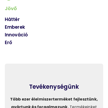
Jövő
Háttér
Emberek
Innováció
Erő
Tevékenységünk
Több ezer élelmiszerterméket fejlesztünk,
gyártunk és forgalmazunk.
Termékeinket