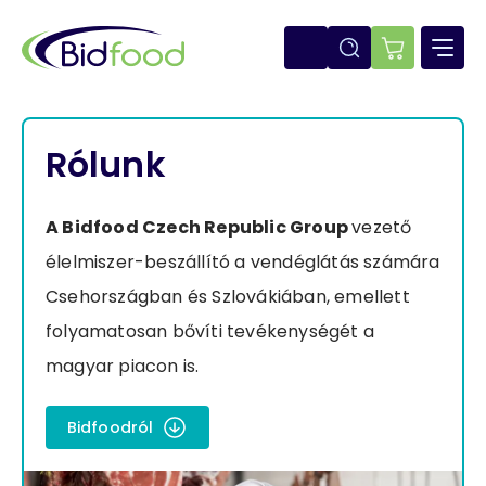
Ugrás
a
tartalomra
E-
shop
Rólunk
A Bidfood Czech Republic Group
vezető
élelmiszer-beszállító a vendéglátás számára
Csehországban és Szlovákiában, emellett
folyamatosan bővíti tevékenységét a
magyar piacon is.
Bidfoodról