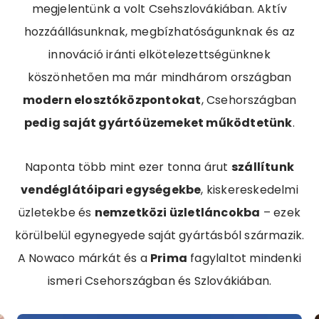
megjelentünk a volt Csehszlovákiában. Aktív
hozzáállásunknak, megbízhatóságunknak és az
innováció iránti elkötelezettségünknek
köszönhetően ma már mindhárom országban
modern elosztóközpontokat
, Csehországban
pedig saját gyártóüzemeket működtetünk
.
Naponta több mint ezer tonna árut
szállítunk
vendéglátóipari egységekbe
, kiskereskedelmi
üzletekbe és
nemzetközi üzletláncokba
– ezek
körülbelül egynegyede saját gyártásból származik.
A Nowaco márkát és a
Prima
fagylaltot mindenki
ismeri Csehországban és Szlovákiában.