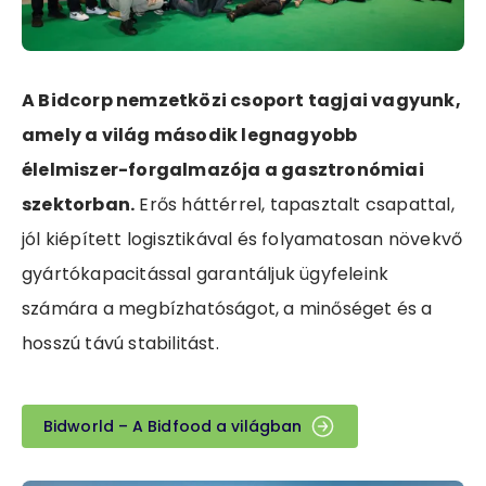
A Bidcorp nemzetközi csoport tagjai vagyunk,
amely a világ második legnagyobb
élelmiszer-forgalmazója a gasztronómiai
szektorban.
Erős háttérrel, tapasztalt csapattal,
jól kiépített logisztikával és folyamatosan növekvő
gyártókapacitással garantáljuk ügyfeleink
számára a megbízhatóságot, a minőséget és a
hosszú távú stabilitást.
Bidworld – A Bidfood a világban