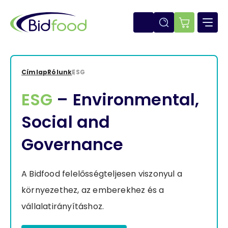
Ugrás
a
tartalomra
E-
shop
Címlap
Rólunk
ESG
Morzsa
ESG
– Environmental,
Social and
Governance
A Bidfood felelősségteljesen viszonyul a
környezethez, az emberekhez és a
vállalatirányításhoz.