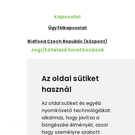
Kapcsolat
Ügyfélkapcsolat
Bidfood Czech Republic (központ)
Jogi/kötelező hivatkozások
Szükséges információk
Cookies
Az oldal sütiket
használ
ESG
Tanúsítványok
Az oldal sütiket és egyéb
Fontos linkek
nyomkövető technológiákat
alkalmaz, hogy javítsa a
Prima fagylalt ↗
böngészési élményét, azzal
hogy személyre szabott