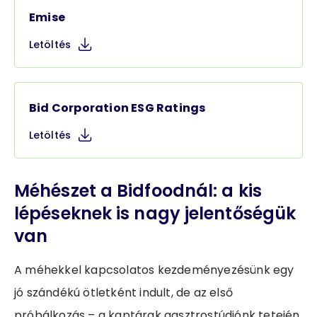
Emise
Letöltés
Bid Corporation ESG Ratings
Letöltés
Méhészet a Bidfoodnál: a kis
lépéseknek is nagy jelentőségük
van
A méhekkel kapcsolatos kezdeményezésünk egy
jó szándékú ötletként indult, de az első
próbálkozás – a kaptárak gasztrostúdiónk tetején