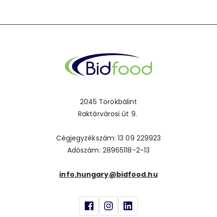
2045 Törökbálint
Raktárvárosi út 9.
Cégjegyzékszám: 13 09 229923
Adószám: 28965118-2-13
info.hungary@bidfood.hu