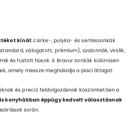
tékot kínál:
csirke-, pulyka- és sertéssonkák
andard, válogatott, prémium), szalonnák, virslik,
lámik és füstölt húsok. A Bravur sonkák különösen
k, amely messze meghaladja a piaci átlagot.
téknak és precíz feldolgozásnak köszönhetően a
lis konyhákban éppúgy kedvelt választásnak
ásárlások során.