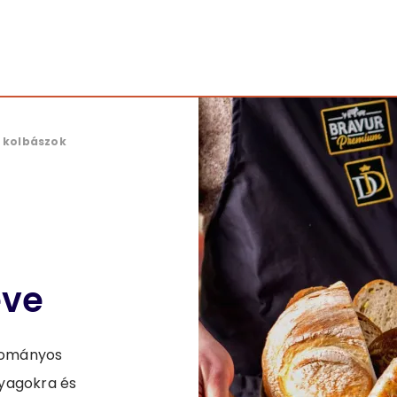
 kolbászok
eve
yományos
nyagokra és