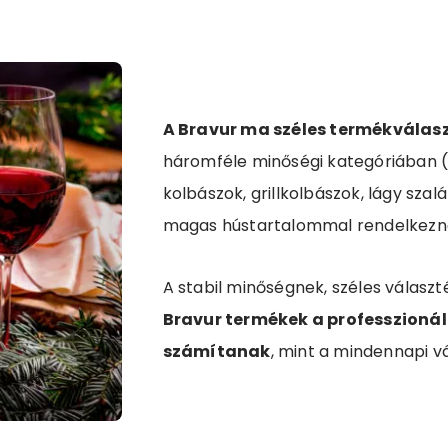
A Bravur ma széles termékválasz
háromféle minőségi kategóriában (st
kolbászok, grillkolbászok, lágy sza
magas hústartalommal rendelkezne
A stabil minőségnek, széles válasz
Bravur termékek a professzioná
számítanak
, mint a mindennapi v