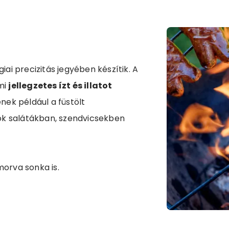
ai precizitás jegyében készítik. A
mi
jellegzetes ízt és illatot
ek például a füstölt
tók salátákban, szendvicsekben
 morva sonka is.