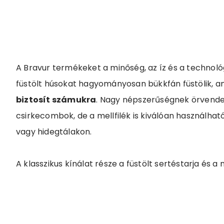
A Bravur termékeket a minőség, az íz és a technológi
füstölt húsokat hagyományosan bükkfán füstölik, a
biztosít számukra
. Nagy népszerűségnek örvenden
csirkecombok, de a mellfilék is kiválóan használha
vagy hidegtálakon.
A klasszikus kínálat része a füstölt sertéstarja és a