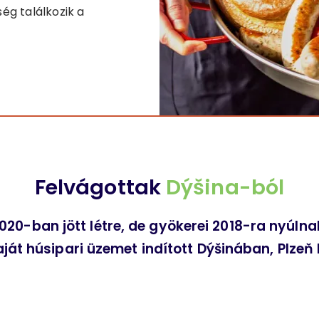
ég találkozik a
Felvágottak
Dýšina-ból
20-ban jött létre, de gyökerei 2018-ra nyúlna
ját húsipari üzemet indított Dýšinában, Plzeň