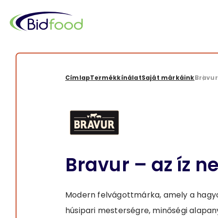
Ugrás
a
tartalomra
Morzsa
Címlap
Termékkínálat
Saját márkáink
Bravur
Bravur – az íz n
Modern felvágottmárka, amely a hag
húsipari mesterségre, minőségi alapa