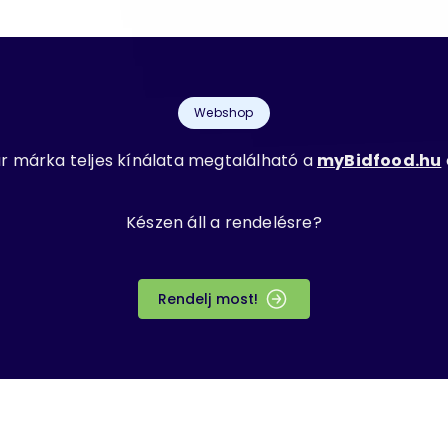
Webshop
r márka teljes kínálata megtalálható a
myBidfood.hu
Készen áll a rendelésre?
Rendelj most!