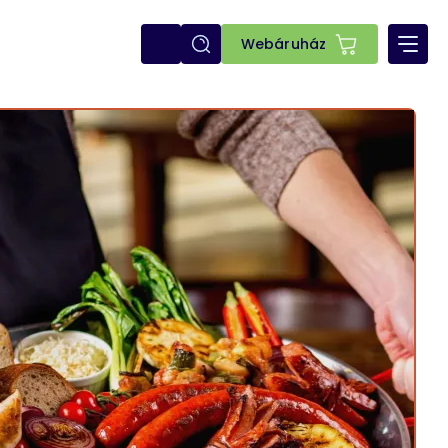
E-
Webáruház
shop