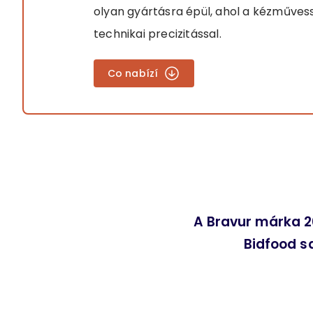
olyan gyártásra épül, ahol a kézművess
technikai precizitással.
Co nabízí
A Bravur márka 20
Bidfood sa