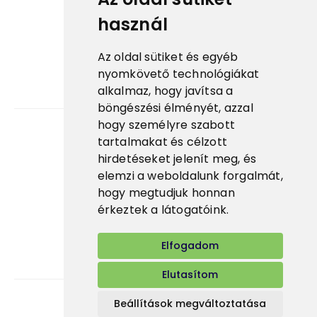
használ
ESG
Tanúsítványok
Az oldal sütiket és egyéb
Fontos linkek
nyomkövető technológiákat
alkalmaz, hogy javítsa a
Prima fagylalt ↗
böngészési élményét, azzal
hogy személyre szabott
tartalmakat és célzott
Karrier
hirdetéseket jelenít meg, és
elemzi a weboldalunk forgalmát,
Alkalmazás
hogy megtudjuk honnan
E-shop
érkeztek a látogatóink.
Elfogadom
Elutasítom
Beállítások megváltoztatása
Bidfood Hungary Kft.