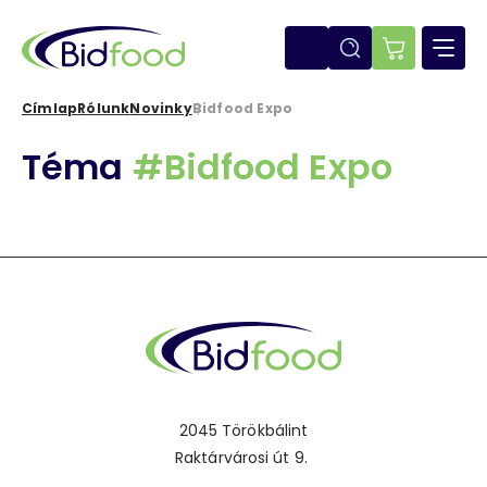
Ugrás
a
tartalomra
E-
shop
Címlap
Rólunk
Novinky
Bidfood Expo
Morzsa
Téma
#Bidfood Expo
2045 Törökbálint
Raktárvárosi út 9.