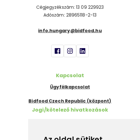
Cégjegyzékszám: 13 09 229923
Adószám: 28965118-2-13
info.hungary@bidfood.hu
Kapcsolat
Ügyfélkapcsolat
Bidfood Czech Republic (központ)
Jogi/kötelező hivatkozások
Szükséges információk
Cookies
Az oldal sütiket