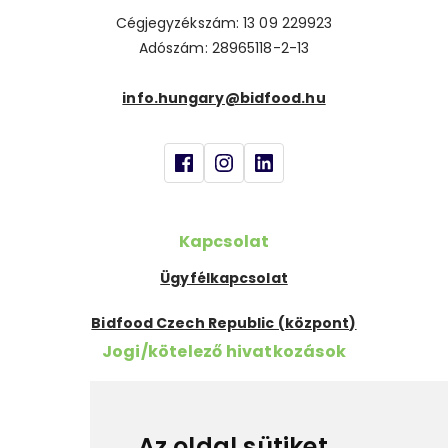
Cégjegyzékszám: 13 09 229923
Adószám: 28965118-2-13
info.hungary@bidfood.hu
Kapcsolat
Ügyfélkapcsolat
Bidfood Czech Republic (központ)
Jogi/kötelező hivatkozások
Szükséges információk
Cookies
Az oldal sütiket