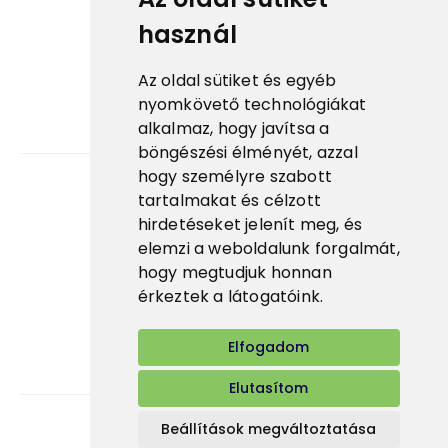
használ
ESG
Tanúsítványok
Az oldal sütiket és egyéb
Fontos linkek
nyomkövető technológiákat
alkalmaz, hogy javítsa a
Prima fagylalt ↗
böngészési élményét, azzal
hogy személyre szabott
tartalmakat és célzott
Karrier
hirdetéseket jelenít meg, és
elemzi a weboldalunk forgalmát,
Alkalmazás
hogy megtudjuk honnan
E-shop
érkeztek a látogatóink.
Elfogadom
Elutasítom
Beállítások megváltoztatása
Bidfood Hungary Kft.