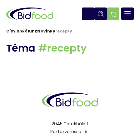
Ugrás
a
tartalomra
E-
shop
Címlap
Rólunk
Novinky
recepty
Morzsa
Téma
#recepty
2045 Törökbálint
Raktárvárosi út 9.