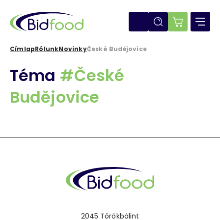
Ugrás
a
tartalomra
E-
shop
Címlap
Rólunk
Novinky
České Budějovice
Morzsa
Téma
#České
Budějovice
2045 Törökbálint