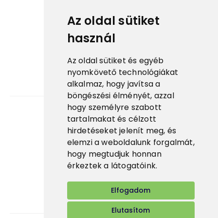
Cookies
Az oldal sütiket
használ
ESG
Tanúsítványok
Az oldal sütiket és egyéb
Fontos linkek
nyomkövető technológiákat
alkalmaz, hogy javítsa a
Prima fagylalt ↗
böngészési élményét, azzal
hogy személyre szabott
tartalmakat és célzott
Karrier
hirdetéseket jelenít meg, és
elemzi a weboldalunk forgalmát,
Alkalmazás
hogy megtudjuk honnan
E-shop
érkeztek a látogatóink.
Elfogadom
Elutasítom