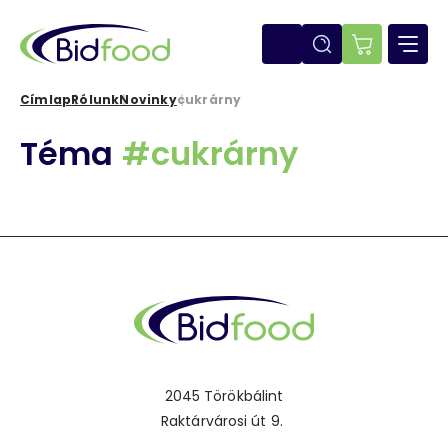
Ugrás
a
tartalomra
E-
shop
Címlap
Rólunk
Novinky
cukrárny
Morzsa
Téma
#cukrárny
2045 Törökbálint
Raktárvárosi út 9.