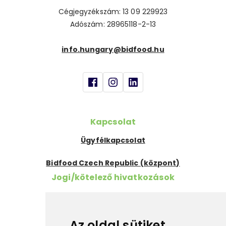
Cégjegyzékszám: 13 09 229923
Adószám: 28965118-2-13
info.hungary@bidfood.hu
Kapcsolat
Ügyfélkapcsolat
Bidfood Czech Republic (központ)
Jogi/kötelező hivatkozások
Szükséges információk
Cookies
Az oldal sütiket