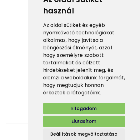
használ
ESG
Tanúsítványok
Az oldal sütiket és egyéb
Fontos linkek
nyomkövető technológiákat
alkalmaz, hogy javítsa a
Prima fagylalt ↗
böngészési élményét, azzal
hogy személyre szabott
tartalmakat és célzott
Karrier
hirdetéseket jelenít meg, és
elemzi a weboldalunk forgalmát,
Alkalmazás
hogy megtudjuk honnan
E-shop
érkeztek a látogatóink.
Elfogadom
Elutasítom
Beállítások megváltoztatása
Bidfood Hungary Kft.