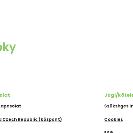
bky
olat
Jogi/kötel
kapcsolat
Szükséges i
d Czech Republic (központ)
Cookies
ESG