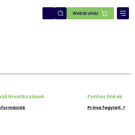
E-
Webáruház
shop
ező hivatkozások
Fontos linkek
nformációk
Prima fagylalt ↗