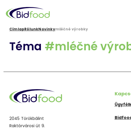
Ugrás
a
tartalomra
Morzsa
Címlap
Rólunk
Novinky
mléčné výrobky
Téma
#mléčné výro
Kapcs
Ügyfél
Bidfoo
2045 Törökbálint
Raktárvárosi út 9.