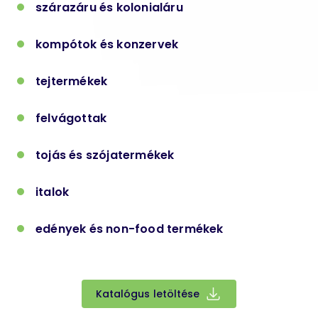
szárazáru és kolonialáru
kompótok és konzervek
tejtermékek
felvágottak
tojás és szójatermékek
italok
edények és non-food termékek
Katalógus letöltése