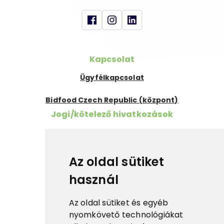
Kapcsolat
Ügyfélkapcsolat
Bidfood Czech Republic (központ)
Jogi/kötelező hivatkozások
Szükséges információk
Cookies
Az oldal sütiket
használ
ESG
Tanúsítványok
Az oldal sütiket és egyéb
Fontos linkek
nyomkövető technológiákat