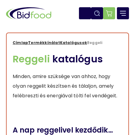
Ugrás
a
tartalomra
E-
shop
Címlap
Termékkínálat
Katalógusok
Reggeli
Morzsa
Reggeli
katalógus
Minden, amire szüksége van ahhoz, hogy
olyan reggelit készítsen és tálaljon, amely
felébreszti és energiával tölti fel vendégeit.
A nap reggelivel kezdődik…