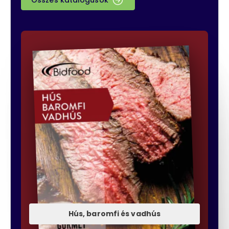
Összes katalógusok
Hús, baromfi és vadhús